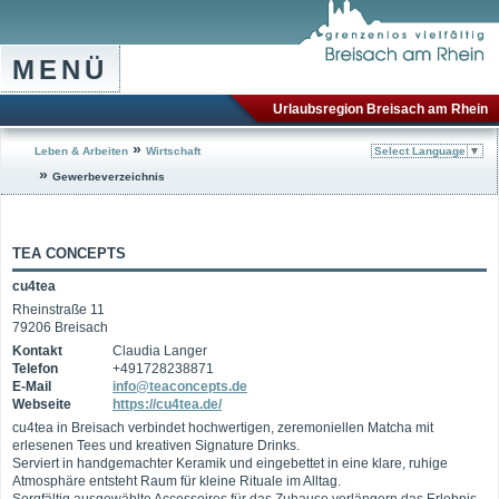
MENÜ
Urlaubsregion Breisach am Rhein
»
Leben & Arbeiten
Wirtschaft
Select Language
▼
»
Gewerbeverzeichnis
TEA CONCEPTS
cu4tea
Rheinstraße 11
79206 Breisach
Kontakt
Claudia Langer
Telefon
+491728238871
E-Mail
info@teaconcepts.de
Webseite
https://cu4tea.de/
cu4tea in Breisach verbindet hochwertigen, zeremoniellen Matcha mit
erlesenen Tees und kreativen Signature Drinks.
Serviert in handgemachter Keramik und eingebettet in eine klare, ruhige
Atmosphäre entsteht Raum für kleine Rituale im Alltag.