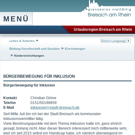
MENÜ
Urlaubsregion Breisach am Rhein
»
Leben & Arbeiten
Select Language
▼
»
Bildung Gesellschaft und Soziales
Einrichtungen
»
Kindereinrichtungen
BÜRGERBEWEGUNG FÜR INKLUSION
Bürgerbewegung für Inklusion
Kontakt
Christian Gröne
Telefon
0151/50198859
E-Mail
inklusion@stadt-breisach.de
Seit Mitte Juli bin ich bei der Stadt Breisach als kommunaler
Inklusionsvermittler tätig.
Viele Berührungspunkte mit dem Thema Inklusion hatte ich, ganz ehrlich
gesagt, bislang nicht. Aber dieser Bereich interessiert mich mittlerweile sehr,
weil ich seit 2015 selbst ein Handicap habe, ich nämlich überwiegend im