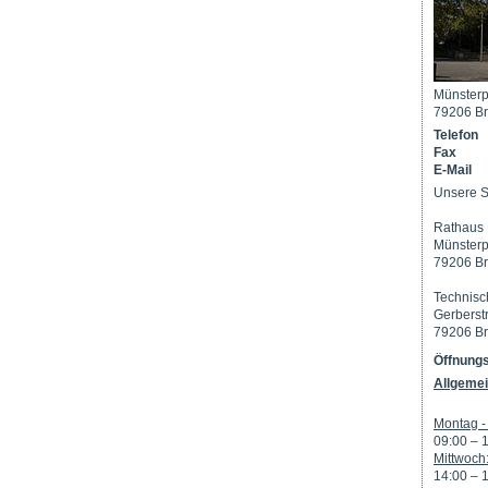
Münsterp
79206 Br
Telefon
Fax
E-Mail
Unsere S
Rathaus 
Münsterp
79206 Br
Technisc
Gerberst
79206 Br
Öffnungs
Allgemei
Montag - 
09:00 – 
Mittwoch
14:00 – 