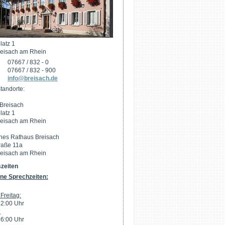
latz 1
eisach am Rhein
07667 / 832 - 0
07667 / 832 - 900
info@breisach.de
tandorte:
Breisach
latz 1
eisach am Rhein
hes Rathaus Breisach
raße 11a
eisach am Rhein
zeiten
ne Sprechzeiten:
Freitag:
12:00 Uhr
:
16:00 Uhr