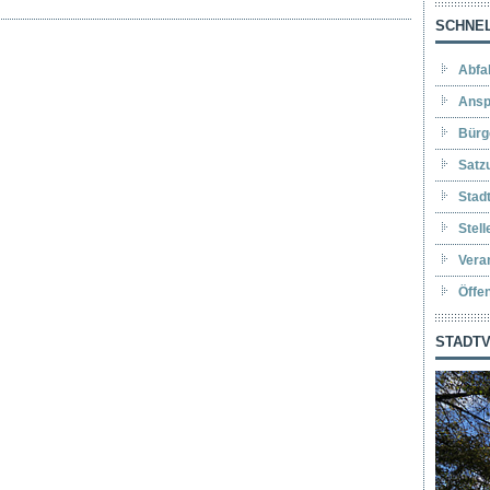
SCHNEL
Abfa
Ansp
Bürg
Satz
Stad
Stel
Vera
Öffe
STADTV