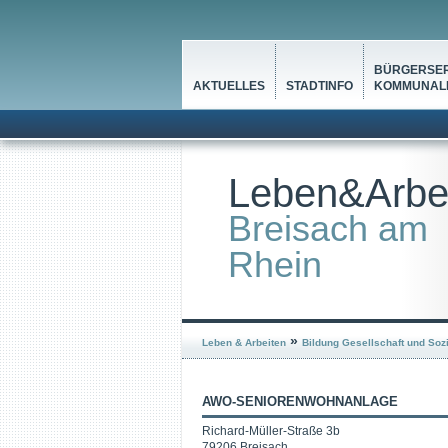
BÜRGERSER
AKTUELLES
STADTINFO
KOMMUNALP
Leben&Arbe
Breisach am
Rhein
»
Leben & Arbeiten
Bildung Gesellschaft und Soz
AWO-SENIORENWOHNANLAGE
Richard-Müller-Straße 3b
79206 Breisach