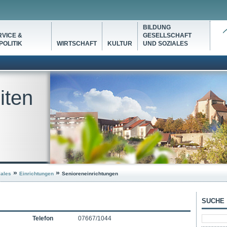
BILDUNG
VICE &
GESELLSCHAFT
OLITIK
WIRTSCHAFT
KULTUR
UND SOZIALES
iten
»
»
iales
Einrichtungen
Senioreneinrichtungen
SUCHE
Telefon
07667/1044