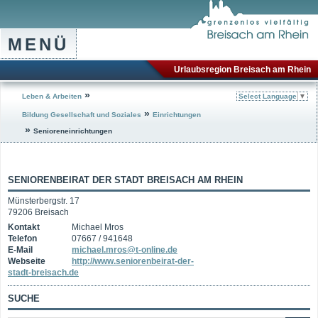
MENÜ
Urlaubsregion Breisach am Rhein
»
Leben & Arbeiten
Select Language
▼
»
Bildung Gesellschaft und Soziales
Einrichtungen
»
Senioreneinrichtungen
SENIORENBEIRAT DER STADT BREISACH AM RHEIN
Münsterbergstr. 17
79206 Breisach
Kontakt
Michael Mros
Telefon
07667 / 941648
E-Mail
michael.mros@t-online.de
Webseite
http://www.seniorenbeirat-der-
stadt-breisach.de
SUCHE