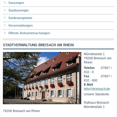
Satzungen
Stadtanzeiger
Stellenangebote
Veranstaltungen
Öffentl. Bekanntmachungen
STADTVERWALTUNG BREISACH AM RHEIN
Münsterplatz 1
79206 Breisach am
Rhein
Telefon
07667 /
832 - 0
Fax
07667 /
832 - 900
E-Mail
info@breisach.de
Unsere Standorte:
Rathaus Breisach
Münsterplatz 1
79206 Breisach am Rhein