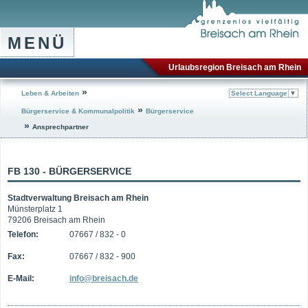
MENÜ
Urlaubsregion Breisach am Rhein
»
Leben & Arbeiten
Select Language
▼
»
Bürgerservice & Kommunalpolitik
Bürgerservice
»
Ansprechpartner
FB 130 - BÜRGERSERVICE
Stadtverwaltung Breisach am Rhein
Münsterplatz 1
79206 Breisach am Rhein
Telefon:
07667 / 832 - 0
Fax:
07667 / 832 - 900
E-Mail:
info@breisach.de