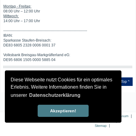
Montag - Freitag:
08:00 Uhr – 12:00 Uhr
Mittwoch:
14:00 Uhr – 17:00 Uhr
---------------------------------------------------------------------
IBAN:
Sparkasse Staufen-Breisach:
DE83 6805 2328 0006 0001 37
Volksbank Breisgau-Markgräflerland eG:
DE95 6806 1505 0000 5885 04
Diese Webseite nutzt Cookies für ein optimales
Top ^
Erlebnis. Weitere Informationen finden Sie in
unserer
Datenschutzerklärung
Akzeptieren!
|
|
Kontakt
Impressum
|
Datenschutz
|
Sitemap
Erklärung zur
Barrierefreiheit