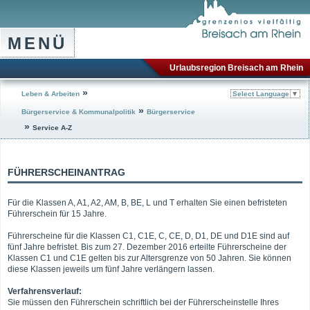
MENÜ
Urlaubsregion Breisach am Rhein
»
Leben & Arbeiten
Select Language
▼
»
Bürgerservice & Kommunalpolitik
Bürgerservice
»
Service A-Z
FÜHRERSCHEINANTRAG
Für die Klassen A, A1, A2, AM, B, BE, L und T erhalten Sie einen befristeten
Führerschein für 15 Jahre.
Führerscheine für die Klassen C1, C1E, C, CE, D, D1, DE und D1E sind auf
fünf Jahre befristet. Bis zum 27. Dezember 2016 erteilte Führerscheine der
Klassen C1 und C1E gelten bis zur Altersgrenze von 50 Jahren. Sie können
diese Klassen jeweils um fünf Jahre verlängern lassen.
Verfahrensverlauf:
Sie müssen den Führerschein schriftlich bei der Führerscheinstelle Ihres