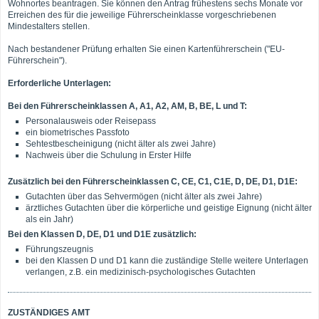
Wohnortes beantragen. Sie können den Antrag frühestens sechs Monate vor
Erreichen des für die jeweilige Führerscheinklasse vorgeschriebenen
Mindestalters stellen.
Nach bestandener Prüfung erhalten Sie einen Kartenführerschein ("EU-
Führerschein").
Erforderliche Unterlagen:
Bei den Führerscheinklassen A, A1, A2, AM, B, BE, L und T:
Personalausweis oder Reisepass
ein biometrisches Passfoto
Sehtestbescheinigung (nicht älter als zwei Jahre)
Nachweis über die Schulung in Erster Hilfe
Zusätzlich bei den Führerscheinklassen C, CE, C1, C1E, D, DE, D1, D1E:
Gutachten über das Sehvermögen (nicht älter als zwei Jahre)
ärztliches Gutachten über die körperliche und geistige Eignung (nicht älter
als ein Jahr)
Bei den Klassen D, DE, D1 und D1E zusätzlich:
Führungszeugnis
bei den Klassen D und D1 kann die zuständige Stelle weitere Unterlagen
verlangen, z.B. ein medizinisch-psychologisches Gutachten
ZUSTÄNDIGES AMT