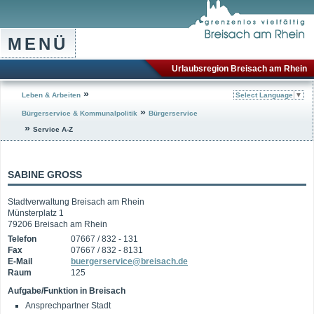
MENÜ
Urlaubsregion Breisach am Rhein
»
Leben & Arbeiten
Select Language
▼
»
Bürgerservice & Kommunalpolitik
Bürgerservice
»
Service A-Z
SABINE GROSS
Stadtverwaltung Breisach am Rhein
Münsterplatz 1
79206 Breisach am Rhein
Telefon
07667 / 832 - 131
Fax
07667 / 832 - 8131
E-Mail
buergerservice@breisach.de
Raum
125
Aufgabe/Funktion in Breisach
Ansprechpartner Stadt