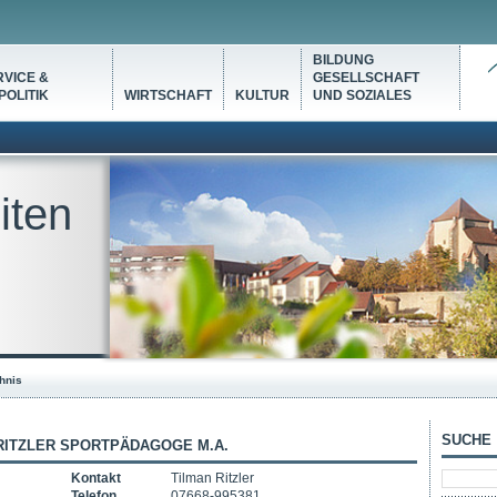
BILDUNG
VICE &
GESELLSCHAFT
OLITIK
WIRTSCHAFT
KULTUR
UND SOZIALES
iten
hnis
SUCHE
RITZLER SPORTPÄDAGOGE M.A.
Kontakt
Tilman Ritzler
Telefon
07668-995381