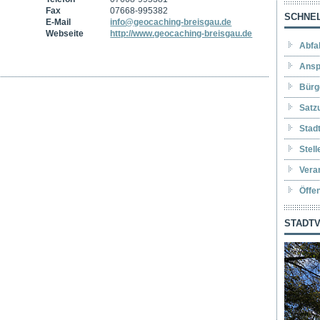
Fax
07668-995382
SCHNEL
E-Mail
info@geocaching-breisgau.de
Webseite
http://www.geocaching-breisgau.de
Abfa
Ansp
Bürg
Satz
Stad
Stel
Vera
Öffe
STADTV