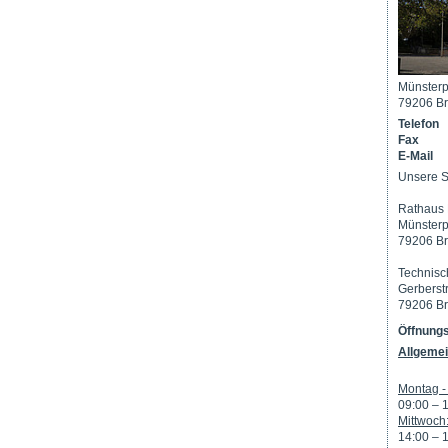
Münsterp
79206 Br
Telefon
Fax
E-Mail
Unsere S
Rathaus 
Münsterp
79206 Br
Technisc
Gerberst
79206 Br
Öffnungs
Allgemei
Montag - 
09:00 – 
Mittwoch
14:00 – 